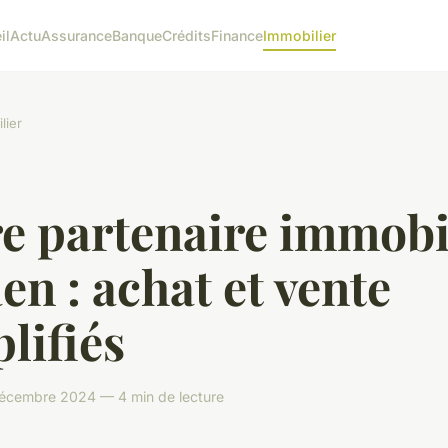
il
Actu
Assurance
Banque
Crédits
Finance
Immobilier
lier
e partenaire immobi
en : achat et vente
lifiés
écembre 2024 — 4 min de lecture