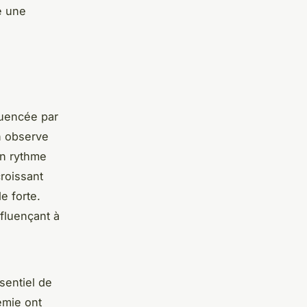
e une
luencée par
n observe
n rythme
roissant
e forte.
nfluençant à
ssentiel de
émie ont