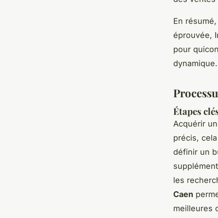
En résumé, 
éprouvée, 
pour quicon
dynamique.
Processus
Étapes clé
Acquérir u
précis, cel
définir un 
supplémenta
les recherc
Caen
permet
meilleures o