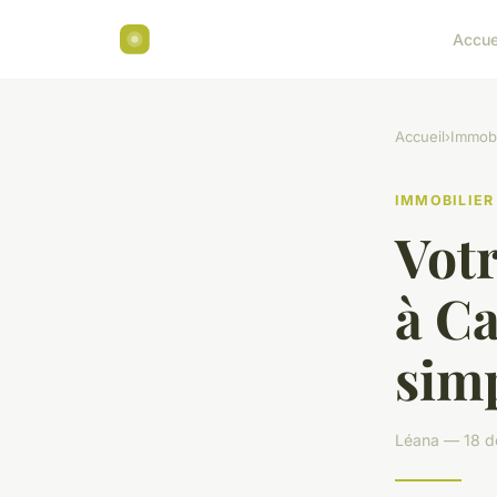
Accue
Accueil
›
Immobi
IMMOBILIER
Votr
à Ca
simp
Léana — 18 d