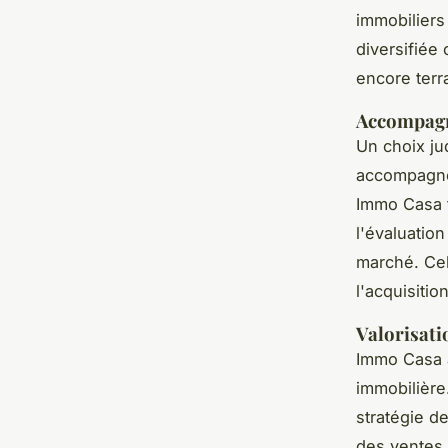
immobiliers 
diversifiée
encore terr
Accompagn
Un choix ju
accompagne
Immo Casa t
l'évaluatio
marché. Cel
l'acquisitio
Valorisati
Immo Casa a
immobilière.
stratégie de
des ventes 