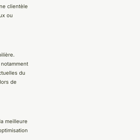
une clientèle
ux ou
lière.
, notamment
ctuelles du
lors de
la meilleure
optimisation