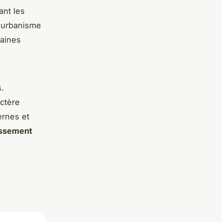
ant les
d'urbanisme
aines
.
ctère
ernes et
issement