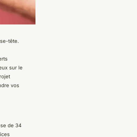
se-tête.
rts
eux sur le
rojet
ndre vos
ise de 34
ices