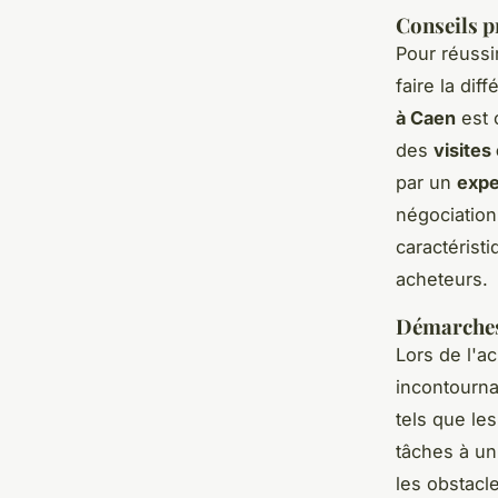
Conseils p
Pour réussi
faire la dif
à Caen
est 
des
visites
par un
expe
négociation
caractérist
acheteurs.
Démarches 
Lors de l'a
incontourna
tels que le
tâches à u
les obstacl