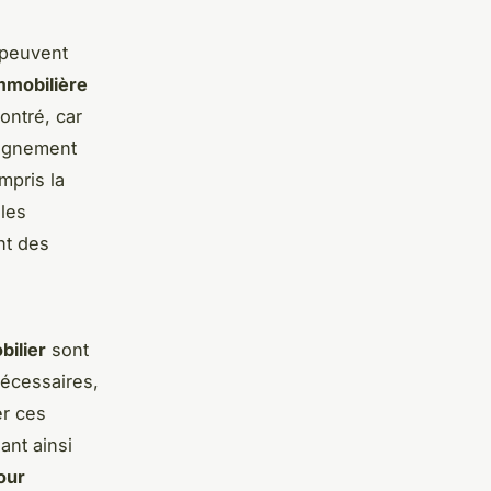
 peuvent
mmobilière
ontré, car
agnement
mpris la
 les
nt des
bilier
sont
nécessaires,
er ces
ant ainsi
our