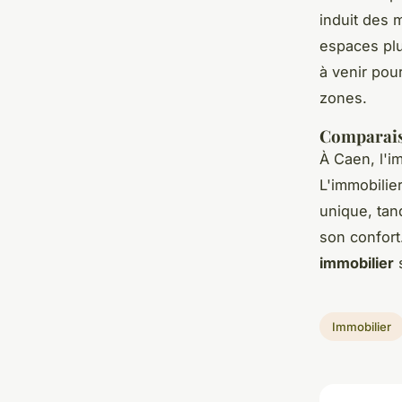
induit des 
espaces plu
à venir pou
zones.
Comparaiso
À Caen, l'i
L'immobilie
unique, tan
son confort
immobilier
s
Immobilier