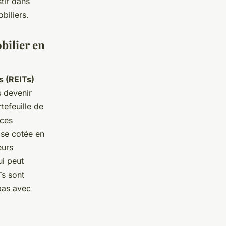
tir dans
biliers.
bilier en
s (REITs)
 devenir
tefeuille de
 ces
ise cotée en
eurs
ui peut
Ts sont
 pas avec