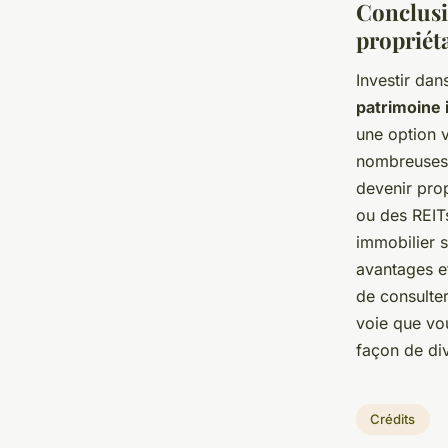
Conclusi
propriéta
Investir dan
patrimoine 
une option v
nombreuses 
devenir prop
ou des REITs
immobilier s
avantages et
de consulter
voie que vou
façon de div
Crédits