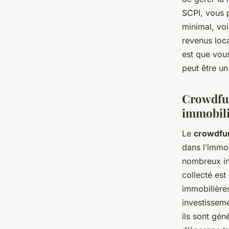
SCPI, vous
minimal, voi
revenus loc
est que vou
peut être u
Crowdfun
immobili
Le
crowdfun
dans l’immob
nombreux inv
collecté est
immobilières
investisseme
ils sont gé