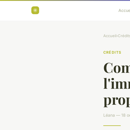
Accue
Accueil
›
Crédit
CRÉDITS
Com
l'im
prop
Léana — 18 o