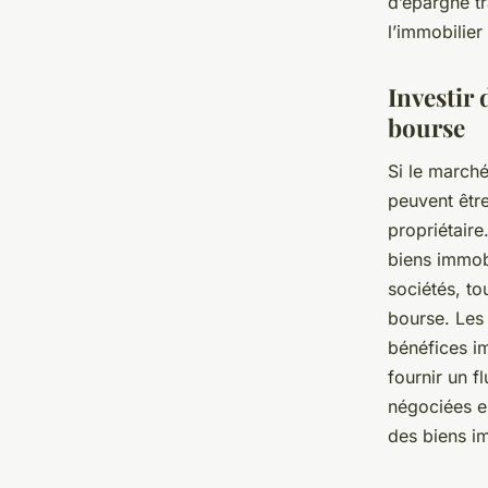
d’épargne t
l’immobilier
Investir
bourse
Si le marché
peuvent êtr
propriétaire
biens immobi
sociétés, to
bourse. Les 
bénéfices i
fournir un f
négociées en
des biens i