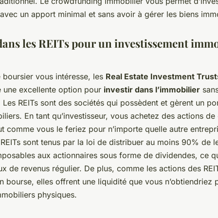
raditionnel. Le crowdfunding immobilier vous permet d’inves
 avec un apport minimal et sans avoir à gérer les biens immo
 dans les REITs pour un investissement immo
 boursier vous intéresse, les
Real Estate Investment Trust
e une excellente option pour
investir dans l’immobilier
sans
. Les REITs sont des sociétés qui possèdent et gèrent un por
liers. En tant qu’investisseur, vous achetez des actions de
ut comme vous le feriez pour n’importe quelle autre entrepr
REITs sont tenus par la loi de distribuer au moins 90% de l
mposables aux actionnaires sous forme de dividendes, ce q
lux de revenus régulier. De plus, comme les actions des REI
 bourse, elles offrent une liquidité que vous n’obtiendriez
mmobiliers physiques.