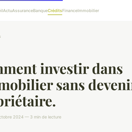
il
Actu
Assurance
Banque
Crédits
Finance
Immobilier
s
ment investir dans
mobilier sans deveni
riétaire.
ctobre 2024 — 3 min de lecture