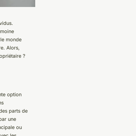
vidus.
rimoine
t le monde
e. Alors,
priétaire ?
nte option
ns
des parts de
par une
ncipale ou
Avec les