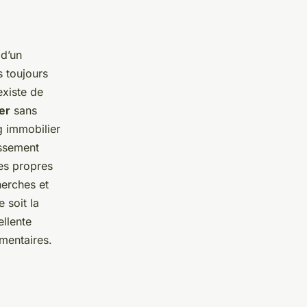
 d’un
s toujours
existe de
er
sans
g immobilier
issement
ses propres
herches et
 soit la
ellente
émentaires.