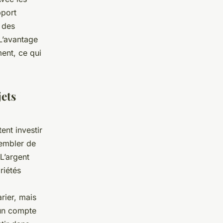
port
 des
L’avantage
ent, ce qui
jets
ent investir
sembler de
L’argent
riétés
rier, mais
 un compte