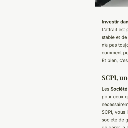
Investir dan
L’attrait es
stable et d
n’a pas touj
comment peut
Et bien, c’e
SCPI, un
Les
Société
pour ceux qu
nécessairem
SCPI, vous i
société de g
de gérer la 