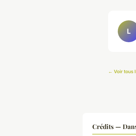
L
← Voir tous l
Crédits — Dan